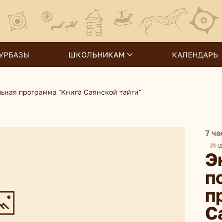
УРБАЗЫ
ШКОЛЬНИКАМ
КАЛЕНДАРЬ
ьная программа "Книга Саянской тайги"
7 ча
Инд
Э
п
п
С