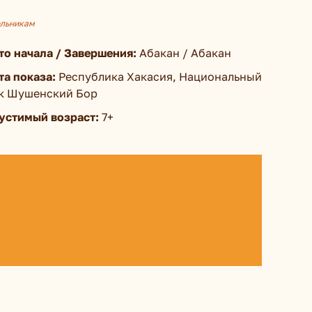
льникам
то начала / Завершения:
Абакан / Абакан
та показа:
Республика Хакасия, Национальный
к Шушенский Бор
устимый возраст:
7+