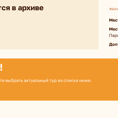
ся в архиве
#Шко
Мес
Мес
Пар
Доп
!
те выбрать актуальный тур из списка ниже.